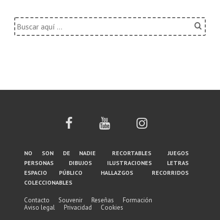
Buscar
por:
Menú
no son de nadie
recortables
juegos
personas
dibujos
ilustraciones
letras
del
espacio público
hallazgos
recorridos
coleccionables
pie
de
Contacto
Souvenir
Reseñas
Formación
Aviso legal
Privacidad
Cookies
página