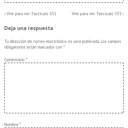
Navegación
La
La
‹ Vivir para ver: Fascículo 351
Vivir para ver: Fascículo 353 ›
entrada
entrada
de
anterior
siguiente
Deja una respuesta
es
es
entradas
Tu dirección de correo electrónico no será publicada.
Los campos
obligatorios están marcados con
*
Comentario
*
Nombre
*