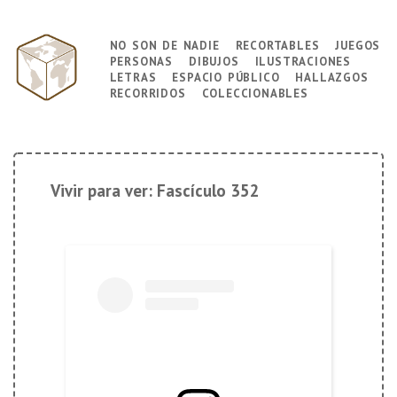
↓
Saltar
no son de nadie
recortables
juegos
Navegación
al
personas
dibujos
ilustraciones
principal
contenido
letras
espacio público
hallazgos
principal
recorridos
coleccionables
Vivir para ver: Fascículo 352