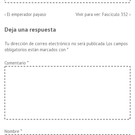
Navegación
La
La
‹ El emperador payaso
Vivir para ver: Fascículo 352 ›
entrada
entrada
de
anterior
siguiente
Deja una respuesta
es
es
entradas
Tu dirección de correo electrónico no será publicada.
Los campos
obligatorios están marcados con
*
Comentario
*
Nombre
*