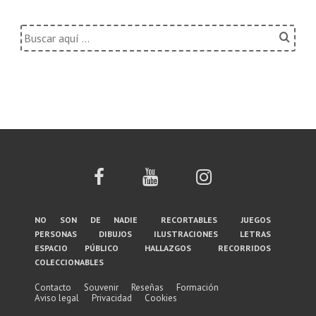
Buscar
por:
Menú
no son de nadie
recortables
juegos
personas
dibujos
ilustraciones
letras
del
espacio público
hallazgos
recorridos
coleccionables
pie
de
Contacto
Souvenir
Reseñas
Formación
Aviso legal
Privacidad
Cookies
página