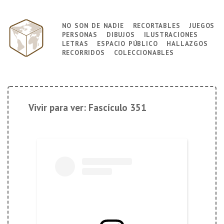
↓
Saltar
no son de nadie
recortables
juegos
Navegación
al
personas
dibujos
ilustraciones
principal
contenido
letras
espacio público
hallazgos
principal
recorridos
coleccionables
Vivir para ver: Fascículo 351