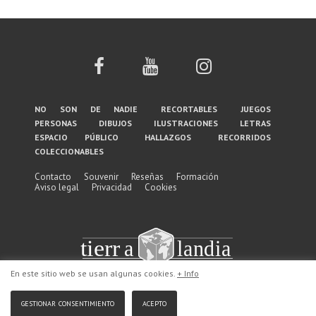
Menú
no son de nadie
recortables
juegos
personas
dibujos
ilustraciones
letras
del
espacio público
hallazgos
recorridos
coleccionables
pie
de
Contacto
Souvenir
Reseñas
Formación
Aviso legal
Privacidad
Cookies
página
En este sitio web se usan algunas cookies.
+ Info
gestionar consentimiento
acepto