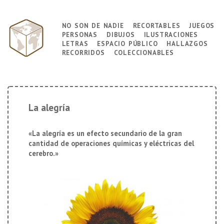
↓
Saltar
no son de nadie
recortables
juegos
Navegación
al
personas
dibujos
ilustraciones
principal
contenido
letras
espacio público
hallazgos
principal
recorridos
coleccionables
La alegría
«La alegría es un efecto secundario de la gran
cantidad de operaciones químicas y eléctricas del
cerebro.»