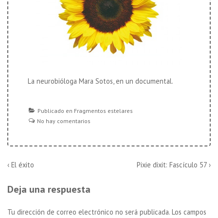
La neurobióloga Mara Sotos, en un documental.
Publicado en
Fragmentos estelares
No hay comentarios
Navegación
La
La
‹ El éxito
Pixie dixit: Fascículo 57 ›
entrada
entrada
de
anterior
siguiente
Deja una respuesta
es
es
entradas
Tu dirección de correo electrónico no será publicada.
Los campos