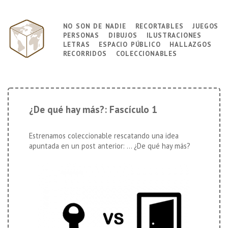
↓
Saltar
no son de nadie
recortables
juegos
Navegación
al
personas
dibujos
ilustraciones
principal
contenido
letras
espacio público
hallazgos
principal
recorridos
coleccionables
¿De qué hay más?: Fascículo 1
Estrenamos coleccionable rescatando una idea
apuntada en un
post anterior
: … ¿De qué hay más?