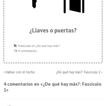
¿Llaves o puertas?
Publicado en
¿De qué hay más?
4 comentarios
Navegación
La
La
‹ Hablar con el techo
¿De qué hay más?: Fascículo 2 ›
entrada
entrada
de
anterior
siguiente
4 comentarios en «
¿De qué hay más?: Fascículo
es
es
entradas
1
»