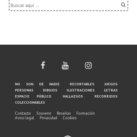
Buscar
por:
Menú
no son de nadie
recortables
juegos
personas
dibujos
ilustraciones
letras
del
espacio público
hallazgos
recorridos
coleccionables
pie
de
Contacto
Souvenir
Reseñas
Formación
Aviso legal
Privacidad
Cookies
página