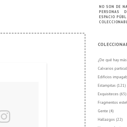
no son de n
personas
d
espacio públ
coleccionab
COLECCIONA
¿De qué hay más
Calvarios particu
Edificios impaga
Estampitas
(121)
Exquisiteces
(65)
Fragmentos este
Gente
(4)
Hallazgos
(22)