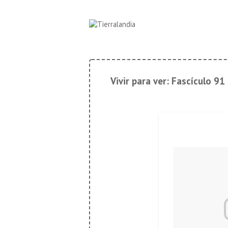
↓
Navegación
Saltar
principal
al
contenido
principal
Vivir para ver: Fascículo 91