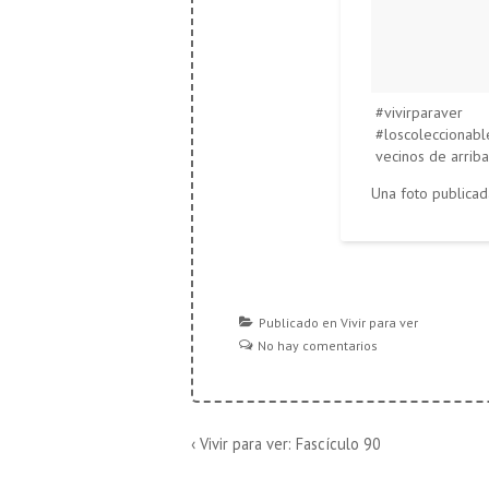
#vivirparaver
#loscoleccionabl
vecinos de arrib
Publicado en
Vivir para ver
No hay comentarios
Navegación
La
‹ Vivir para ver: Fascículo 90
entrada
de
anterior