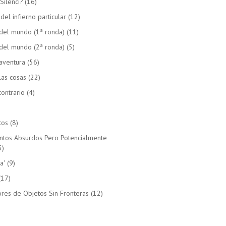
Silenci?
(16)
el infierno particular
(12)
del mundo (1ª ronda)
(11)
del mundo (2ª ronda)
(5)
aventura
(56)
las cosas
(22)
T
ontrario
(4)
tos
(8)
untos Absurdos Pero Potencialmente
5)
a'
(9)
(17)
res de Objetos Sin Fronteras
(12)