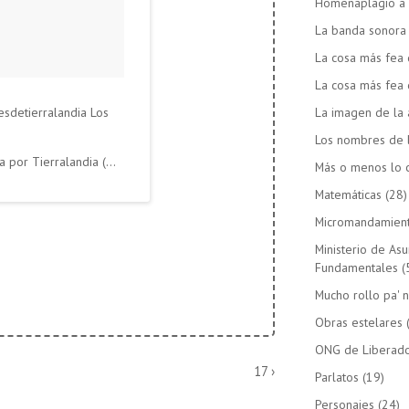
Homenaplagio a 
La banda sonora d
La cosa más fea 
La cosa más fea 
esdetierralandia Los
La imagen de la 
a
Los nombres de 
Una foto publicada por Tierralandia (@tierralandia) el
20 de Ago de 2015 a la(s) 10:24 PD
Más o menos lo c
Matemáticas
(28)
Micromandamien
Ministerio de As
Fundamentales
(
Mucho rollo pa' n
Obras estelares
ONG de Liberado
La
17 ›
Parlatos
(19)
entrada
Personajes
(24)
siguiente