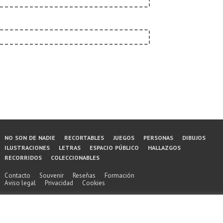
Menú
no son de nadie
recortables
juegos
personas
dibujos
ilustraciones
letras
espacio público
hallazgos
del
recorridos
coleccionables
pie
Contacto
Souvenir
Reseñas
Formación
Aviso legal
Privacidad
Cookies
de
página