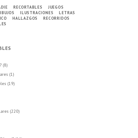
adie
recortables
juegos
ibujos
ilustraciones
letras
ico
hallazgos
recorridos
les
BLES
?
(8)
lares
(1)
bles
(19)
lares
(220)