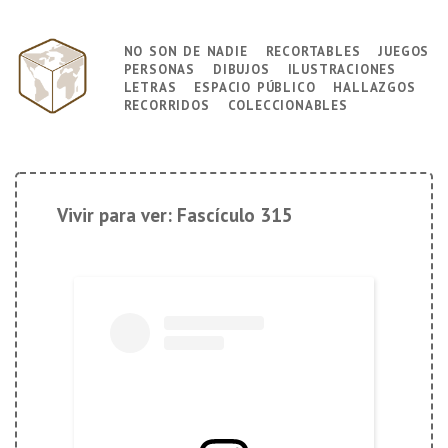
↓
Saltar
no son de nadie
recortables
juegos
Navegación
al
personas
dibujos
ilustraciones
principal
contenido
letras
espacio público
hallazgos
principal
recorridos
coleccionables
Vivir para ver: Fascículo 315