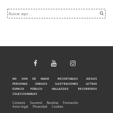
Buscar
por:
Menú
no son de nadie
recortables
juegos
personas
dibujos
ilustraciones
letras
del
espacio público
hallazgos
recorridos
coleccionables
pie
de
Contacto
Souvenir
Reseñas
Formación
Aviso legal
Privacidad
Cookies
página