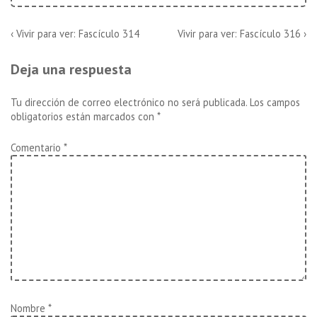
Navegación
La
La
‹ Vivir para ver: Fascículo 314
Vivir para ver: Fascículo 316 ›
entrada
entrada
de
anterior
siguiente
Deja una respuesta
es
es
entradas
Tu dirección de correo electrónico no será publicada.
Los campos
obligatorios están marcados con
*
Comentario
*
Nombre
*