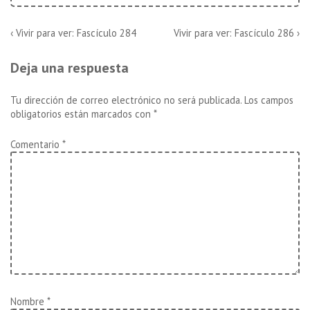
Navegación
La
La
‹ Vivir para ver: Fascículo 284
Vivir para ver: Fascículo 286 ›
entrada
entrada
de
anterior
siguiente
Deja una respuesta
es
es
entradas
Tu dirección de correo electrónico no será publicada.
Los campos
obligatorios están marcados con
*
Comentario
*
Nombre
*