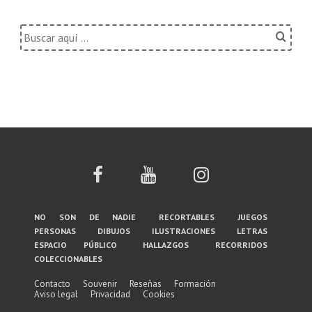
Buscar
por:
Menú
no son de nadie
recortables
juegos
personas
dibujos
ilustraciones
letras
del
espacio público
hallazgos
recorridos
coleccionables
pie
de
Contacto
Souvenir
Reseñas
Formación
Aviso legal
Privacidad
Cookies
página