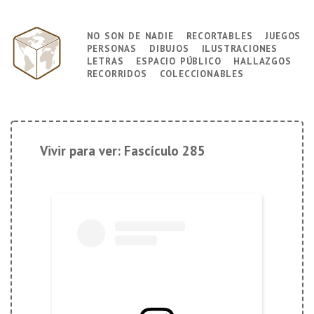
↓
Saltar
no son de nadie
recortables
juegos
Navegación
al
personas
dibujos
ilustraciones
principal
contenido
letras
espacio público
hallazgos
principal
recorridos
coleccionables
Vivir para ver: Fascículo 285