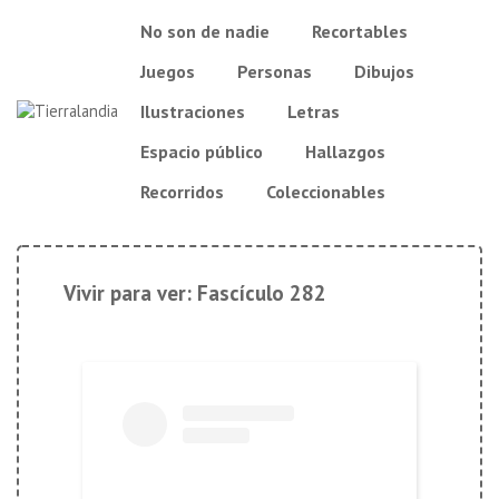
↓
Navegación
No son de nadie
Recortables
Saltar
principal
al
Juegos
Personas
Dibujos
contenido
principal
Ilustraciones
Letras
Espacio público
Hallazgos
Recorridos
Coleccionables
Vivir para ver: Fascículo 282