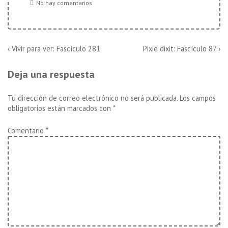
No hay comentarios
Navegación
La
La
‹ Vivir para ver: Fascículo 281
Pixie dixit: Fascículo 87 ›
entrada
entrada
de
anterior
siguiente
Deja una respuesta
es
es
entradas
Tu dirección de correo electrónico no será publicada.
Los campos
obligatorios están marcados con
*
Comentario
*