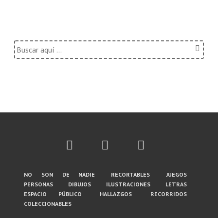
Buscar
por:
Menú
no son de nadie
recortables
juegos
personas
dibujos
ilustraciones
letras
del
espacio público
hallazgos
recorridos
coleccionables
pie