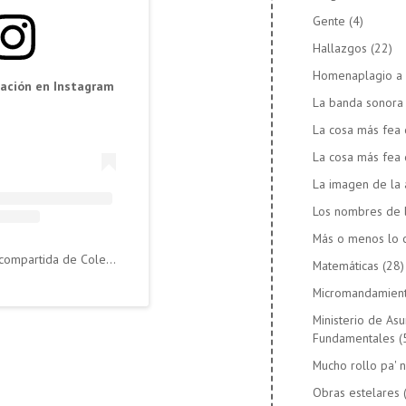
Gente
(4)
Hallazgos
(22)
Homenaplagio a 
cación en Instagram
La banda sonora d
La cosa más fea 
La cosa más fea 
La imagen de la 
Los nombres de 
Más o menos lo c
Una publicación compartida de Coleccionables de Tierralandia (@tierralandia)
Matemáticas
(28)
Micromandamien
Ministerio de As
Fundamentales
(
Mucho rollo pa' n
Obras estelares