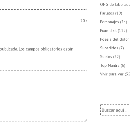
ONG de Liberado
Parlatos
(19)
La
20 ›
Personajes
(24)
entrada
Pixie dixit
(112)
siguiente
es
Poesía del dolor
Sucedidos
(7)
publicada.
Los campos obligatorios están
Suelos
(22)
Top Mantra
(6)
Vivir para ver
(35
Buscar
por: