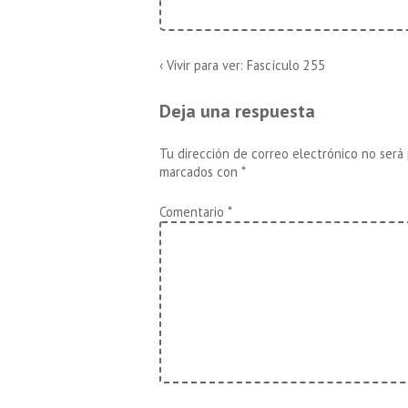
Navegación
La
‹ Vivir para ver: Fascículo 255
entrada
de
anterior
Deja una respuesta
es
entradas
Tu dirección de correo electrónico no será 
marcados con
*
Comentario
*