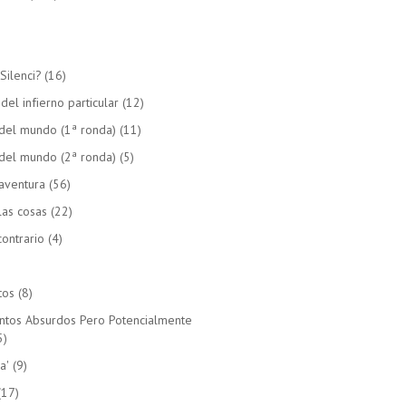
Silenci?
(16)
el infierno particular
(12)
del mundo (1ª ronda)
(11)
del mundo (2ª ronda)
(5)
aventura
(56)
las cosas
(22)
ontrario
(4)
tos
(8)
untos Absurdos Pero Potencialmente
5)
a'
(9)
(17)