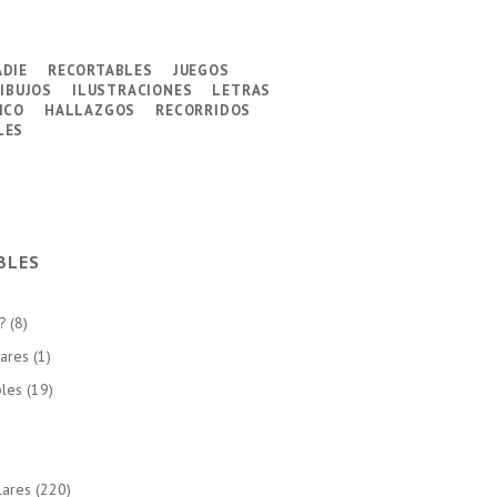
adie
recortables
juegos
ibujos
ilustraciones
letras
ico
hallazgos
recorridos
les
BLES
?
(8)
lares
(1)
bles
(19)
lares
(220)