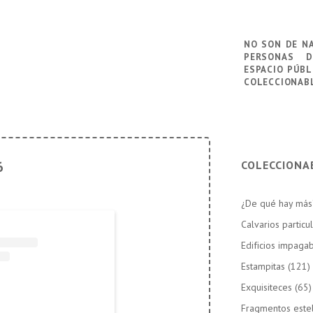
no son de n
personas
d
espacio públ
coleccionab
COLECCIONA
6
¿De qué hay más
Calvarios particu
Edificios impaga
Estampitas
(121)
Exquisiteces
(65)
Fragmentos este