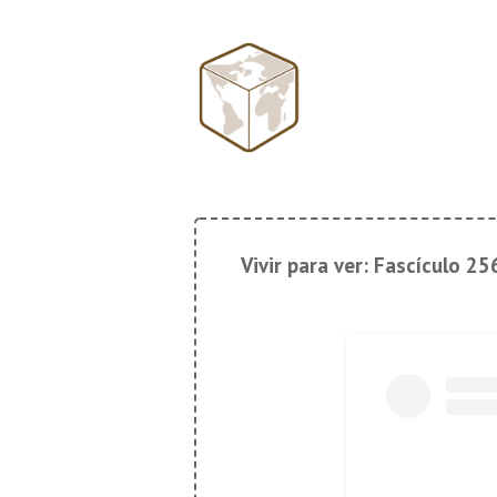
↓
Saltar
al
Navegación
contenido
principal
principal
Vivir para ver: Fascículo 25