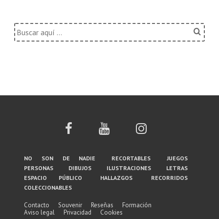
Buscar
por:
Menú
no son de nadie
recortables
juegos
personas
dibujos
ilustraciones
letras
del
espacio público
hallazgos
recorridos
coleccionables
pie
de
Contacto
Souvenir
Reseñas
Formación
Aviso legal
Privacidad
Cookies