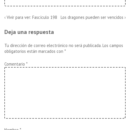
Navegación
La
La
‹ Vivir para ver: Fascículo 198
Los dragones pueden ser vencidos ›
entrada
entrada
de
anterior
siguiente
Deja una respuesta
es
es
entradas
Tu dirección de correo electrónico no será publicada.
Los campos
obligatorios están marcados con
*
Comentario
*
Nombre
*