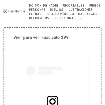
↓
no son de nadie
recortables
juegos
Navegación
personas
dibujos
ilustraciones
Saltar
principal
letras
espacio público
hallazgos
al
recorridos
coleccionables
contenido
principal
Vivir para ver: Fascículo 199