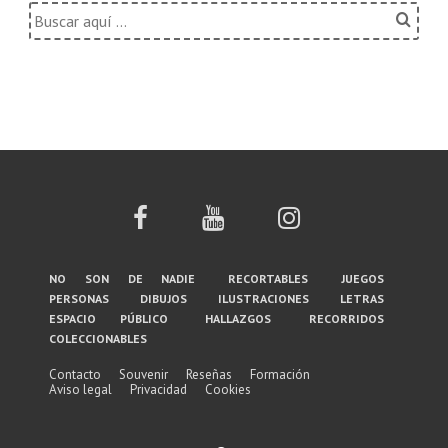
Buscar
por:
Menú
no son de nadie
recortables
juegos
personas
dibujos
ilustraciones
letras
del
espacio público
hallazgos
recorridos
coleccionables
pie
de
Contacto
Souvenir
Reseñas
Formación
Aviso legal
Privacidad
Cookies
página