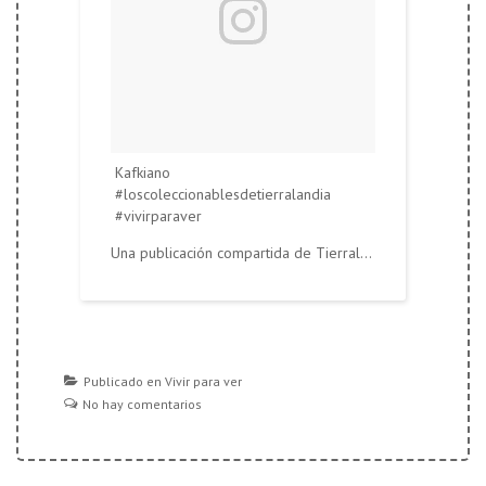
Kafkiano
#loscoleccionablesdetierralandia
#vivirparaver
Una publicación compartida de
Tierralandia
(@tierralandi
Publicado en
Vivir para ver
No hay comentarios