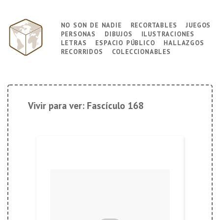
↓
Saltar
no son de nadie
recortables
juegos
Navegación
al
personas
dibujos
ilustraciones
principal
contenido
letras
espacio público
hallazgos
principal
recorridos
coleccionables
Vivir para ver: Fascículo 168