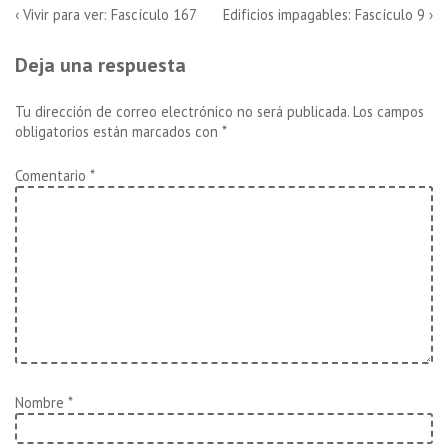
Navegación
La
La
‹ Vivir para ver: Fascículo 167
Edificios impagables: Fascículo 9 ›
entrada
entrada
de
anterior
siguiente
Deja una respuesta
es
es
entradas
Tu dirección de correo electrónico no será publicada.
Los campos
obligatorios están marcados con
*
Comentario
*
Nombre
*