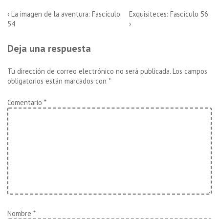
Navegación
La
La
‹ La imagen de la aventura: Fascículo
Exquisiteces: Fascículo 56
entrada
entrada
54
›
de
anterior
siguiente
es
es
entradas
Deja una respuesta
Tu dirección de correo electrónico no será publicada.
Los campos
obligatorios están marcados con
*
Comentario
*
Nombre
*