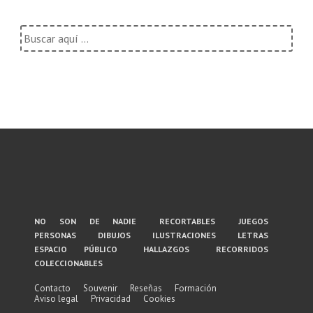
Buscar
por:
Menú
no son de nadie
recortables
juegos
personas
dibujos
ilustraciones
letras
del
espacio público
hallazgos
recorridos
coleccionables
pie
de
Contacto
Souvenir
Reseñas
Formación
Aviso legal
Privacidad
Cookies