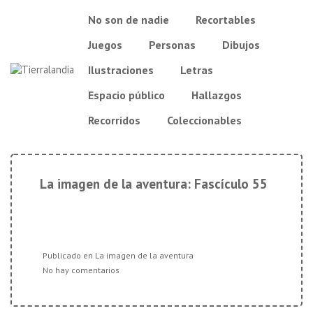
↓
Navegación
No son de nadie
Recortables
Saltar
principal
al
Juegos
Personas
Dibujos
contenido
principal
Ilustraciones
Letras
Espacio público
Hallazgos
Recorridos
Coleccionables
La imagen de la aventura: Fascículo 55
Publicado en
La imagen de la aventura
No hay comentarios