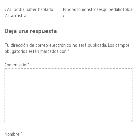
Navegación
La
La
‹ Así podía haber hablado
Hipopotomonstrosesquipedaliofobia
entrada
entrada
Zaratrustra
›
de
anterior
siguiente
es
es
entradas
Deja una respuesta
Tu dirección de correo electrónico no será publicada.
Los campos
obligatorios están marcados con
*
Comentario
*
Nombre
*