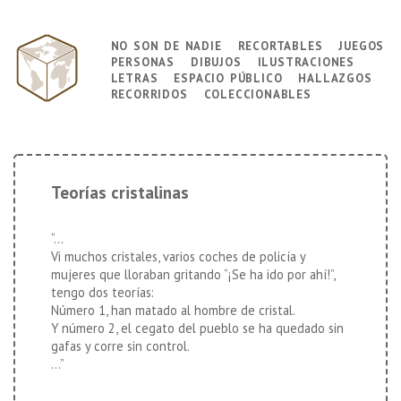
↓
Saltar
no son de nadie
recortables
juegos
Navegación
al
personas
dibujos
ilustraciones
principal
contenido
letras
espacio público
hallazgos
principal
recorridos
coleccionables
Teorías cristalinas
“…
Vi muchos cristales, varios coches de policía y
mujeres que lloraban gritando “¡Se ha ido por ahí!”,
tengo dos teorías:
Número 1, han matado al hombre de cristal.
Y número 2, el cegato del pueblo se ha quedado sin
gafas y corre sin control.
…”