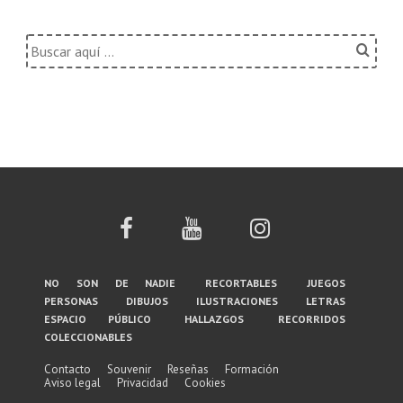
Buscar
por:
Menú
no son de nadie
recortables
juegos
personas
dibujos
ilustraciones
letras
del
espacio público
hallazgos
recorridos
coleccionables
pie
de
Contacto
Souvenir
Reseñas
Formación
Aviso legal
Privacidad
Cookies
página