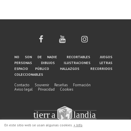
Menú
no son de nadie
recortables
juegos
personas
dibujos
ilustraciones
letras
del
espacio público
hallazgos
recorridos
coleccionables
pie
de
Contacto
Souvenir
Reseñas
Formación
Aviso legal
Privacidad
Cookies
página
En este sitio web se usan algunas cookies.
+ Info