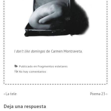
I don’t like domingos
de Carmen Montraveta.
Publicado en
Fragmentos estelares
No hay comentarios
Navegación
La
La
‹ La tele
Poema 23 ›
entrada
entrada
de
anterior
siguiente
Deja una respuesta
es
es