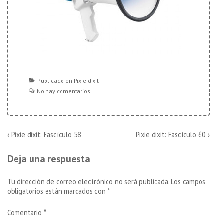
Publicado en
Pixie dixit
No hay comentarios
Navegación
La
La
‹ Pixie dixit: Fascículo 58
Pixie dixit: Fascículo 60 ›
entrada
entrada
de
anterior
siguiente
Deja una respuesta
es
es
entradas
Tu dirección de correo electrónico no será publicada.
Los campos
obligatorios están marcados con
*
Comentario
*