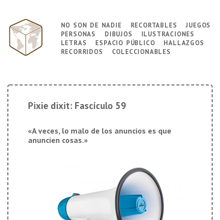
↓
Saltar
no son de nadie
recortables
juegos
Navegación
al
personas
dibujos
ilustraciones
principal
contenido
letras
espacio público
hallazgos
principal
recorridos
coleccionables
Pixie dixit: Fascículo 59
«A veces, lo malo de los anuncios es que
anuncien cosas.»