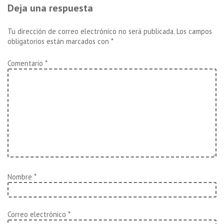
de
anterior
siguiente
Deja una respuesta
es
es
entradas
Tu dirección de correo electrónico no será publicada.
Los campos
obligatorios están marcados con
*
Comentario
*
Nombre
*
Correo electrónico
*