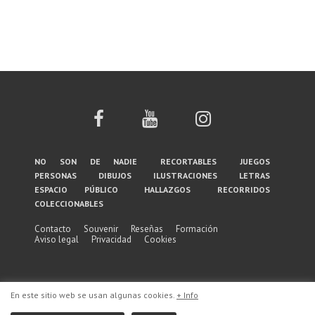
Menú
no son de nadie
recortables
juegos
personas
dibujos
ilustraciones
letras
del
espacio público
hallazgos
recorridos
coleccionables
pie
de
Contacto
Souvenir
Reseñas
Formación
Aviso legal
Privacidad
Cookies
página
En este sitio web se usan algunas cookies.
+ Info