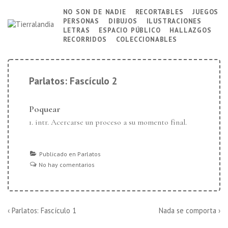
↓
no son de nadie
recortables
juegos
Navegación
personas
dibujos
ilustraciones
Saltar
principal
letras
espacio público
hallazgos
al
recorridos
coleccionables
contenido
principal
Parlatos: Fascículo 2
Poquear
1. intr. Acercarse un proceso a su momento final.
Publicado en
Parlatos
No hay comentarios
Navegación
La
La
‹ Parlatos: Fascículo 1
Nada se comporta ›
entrada
entrada