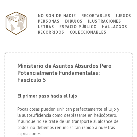
↓
Saltar
no son de nadie
recortables
juegos
Navegación
al
personas
dibujos
ilustraciones
principal
contenido
letras
espacio público
hallazgos
principal
recorridos
coleccionables
Ministerio de Asuntos Absurdos Pero
Potencialmente Fundamentales:
Fascículo 5
El primer paso hacia el lujo
Pocas cosas pueden unir tan perfectamente el lujo y
la autosuficiencia como desplazarse en helicóptero.
Y aunque no se trate de un transporte al alcance de
todos, no debemos renunciar tan rápido a nuestras
aspiraciones.