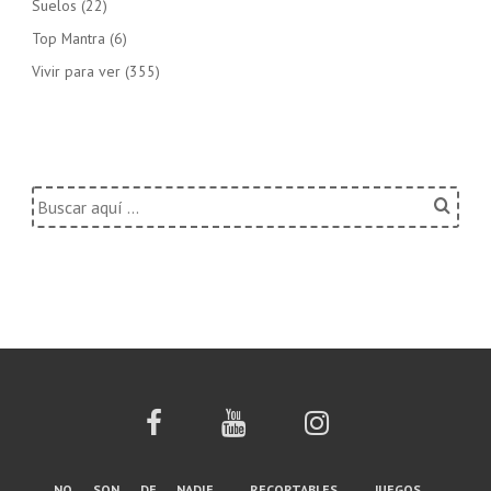
Suelos
(22)
Top Mantra
(6)
Vivir para ver
(355)
Buscar
por:
no son de nadie
recortables
juegos