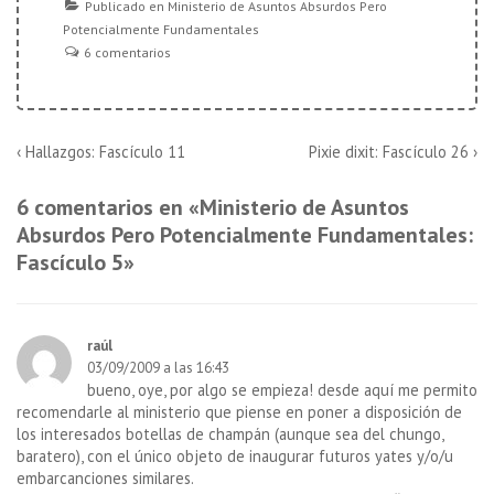
Publicado en
Ministerio de Asuntos Absurdos Pero
Potencialmente Fundamentales
6 comentarios
Navegación
La
La
‹ Hallazgos: Fascículo 11
Pixie dixit: Fascículo 26 ›
entrada
entrada
de
anterior
siguiente
6 comentarios en «
Ministerio de Asuntos
es
es
entradas
Absurdos Pero Potencialmente Fundamentales:
Fascículo 5
»
raúl
03/09/2009 a las 16:43
bueno, oye, por algo se empieza! desde aquí me permito
recomendarle al ministerio que piense en poner a disposición de
los interesados botellas de champán (aunque sea del chungo,
baratero), con el único objeto de inaugurar futuros yates y/o/u
embarcanciones similares.