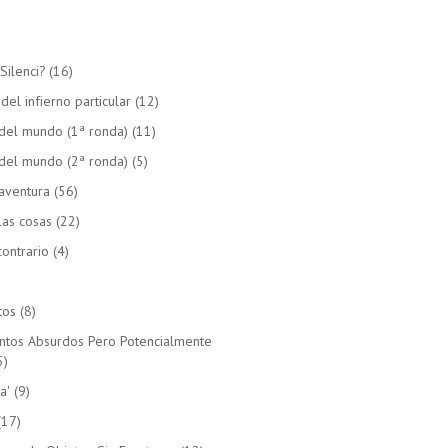
Silenci?
(16)
el infierno particular
(12)
del mundo (1ª ronda)
(11)
del mundo (2ª ronda)
(5)
aventura
(56)
las cosas
(22)
ontrario
(4)
tos
(8)
untos Absurdos Pero Potencialmente
5)
a'
(9)
(17)