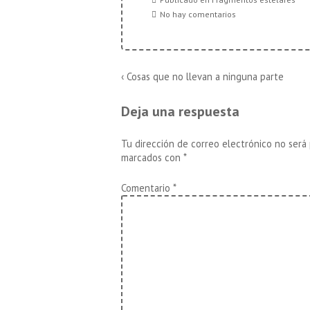
No hay comentarios
Navegación
La
‹ Cosas que no llevan a ninguna parte
entrada
de
anterior
Deja una respuesta
es
entradas
Tu dirección de correo electrónico no será 
marcados con
*
Comentario
*