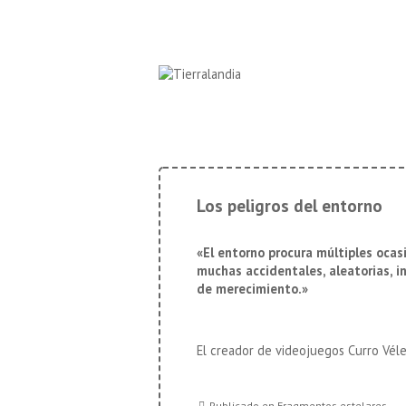
↓
Navegación
Saltar
principal
al
contenido
principal
Los peligros del entorno
«El entorno procura múltiples ocas
muchas accidentales, aleatorias, in
de merecimiento.»
El creador de videojuegos Curro Véle
Publicado en
Fragmentos estelares