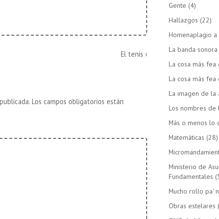
Gente
(4)
Hallazgos
(22)
Homenaplagio a 
La banda sonora d
La
El tenis ›
entrada
La cosa más fea 
siguiente
La cosa más fea 
es
La imagen de la 
publicada.
Los campos obligatorios están
Los nombres de 
Más o menos lo c
Matemáticas
(28)
Micromandamien
Ministerio de As
Fundamentales
(
Mucho rollo pa' n
Obras estelares