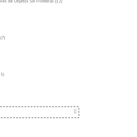
res de Objetos Sin Fronteras
(12)
(7)
5)