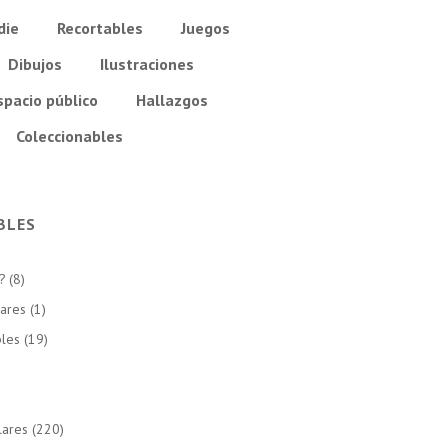
die
Recortables
Juegos
Dibujos
Ilustraciones
spacio público
Hallazgos
Coleccionables
BLES
?
(8)
lares
(1)
bles
(19)
lares
(220)