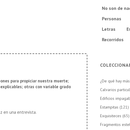
No son de na
Personas
Letras
E
Recorridos
COLECCIONA
iones para propiciar nuestra muerte;
¿De qué hay más
explicables; otras con variable grado
Calvarios particu
Edificios impaga
Estampitas
(121)
z en una entrevista.
Exquisiteces
(65)
Fragmentos este