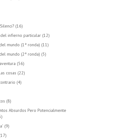
Silenci?
(16)
el infierno particular
(12)
del mundo (1ª ronda)
(11)
del mundo (2ª ronda)
(5)
aventura
(56)
las cosas
(22)
ontrario
(4)
tos
(8)
untos Absurdos Pero Potencialmente
5)
a'
(9)
(17)