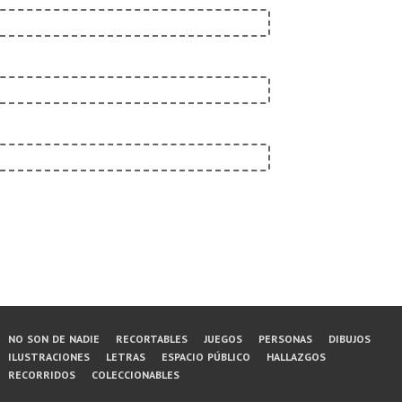
Menú
no son de nadie
recortables
juegos
personas
dibujos
ilustraciones
letras
espacio público
hallazgos
del
recorridos
coleccionables
pie