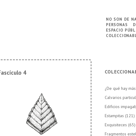
no son de n
personas
d
espacio públ
coleccionab
COLECCIONA
Fascículo 4
¿De qué hay más
Calvarios particu
Edificios impaga
Estampitas
(121)
Exquisiteces
(65)
Fragmentos este