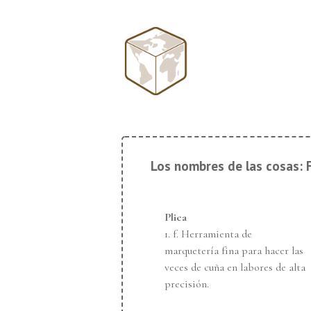
↓
Saltar
al
Navegación
contenido
principal
principal
Los nombres de las cosas: 
Plica
1. f.
Herramienta de
marquetería fina para hacer las
veces de cuña en labores de alta
precisión.