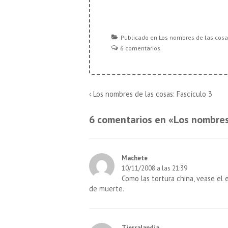
Publicado en
Los nombres de las cos
6 comentarios
Navegación
La
‹ Los nombres de las cosas: Fascículo 3
entrada
de
anterior
6 comentarios en «
Los nombres 
es
entradas
Machete
10/11/2008 a las 21:39
Como las tortura china, vease el e
de muerte.
Tierralandia