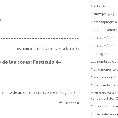
Gente
(4)
Hallazgos
(22)
as
Homenaplagio a 
La banda sonora d
La cosa más fea 
La cosa más fea 
La
Los nombres de las cosas: Fascículo 5 ›
entrada
La imagen de la 
siguiente
de las cosas: Fascículo 4
»
Los nombres de 
es
Más o menos lo c
Matemáticas
(28)
Micromandamien
jemplo de arrancar las uñas, este artilugio iria
Ministerio de As
Fundamentales
(
Responder
Mucho rollo pa' n
Obras estelares