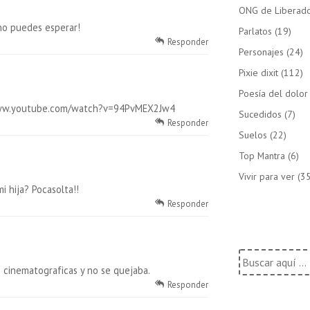
ONG de Liberado
 no puedes esperar!
Parlatos
(19)
Responder
Personajes
(24)
Pixie dixit
(112)
Poesía del dolor
ww.youtube.com/watch?v=94PvMEX2Jw4
Sucedidos
(7)
Responder
Suelos
(22)
Top Mantra
(6)
Vivir para ver
(35
i hija? Pocasolta!!
Responder
Buscar
por:
s cinematograficas y no se quejaba.
Responder