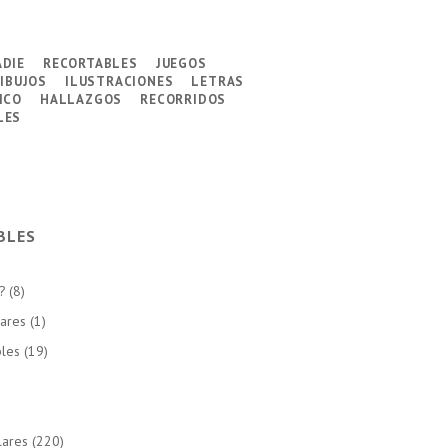
adie
recortables
juegos
ibujos
ilustraciones
letras
ico
hallazgos
recorridos
les
BLES
?
(8)
lares
(1)
bles
(19)
lares
(220)