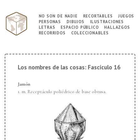
↓
Saltar
no son de nadie
recortables
juegos
Navegación
al
personas
dibujos
ilustraciones
principal
contenido
letras
espacio público
hallazgos
principal
recorridos
coleccionables
Los nombres de las cosas: Fascículo 16
Jamón
1. m. Receptáculo poliédrico de base obtusa.