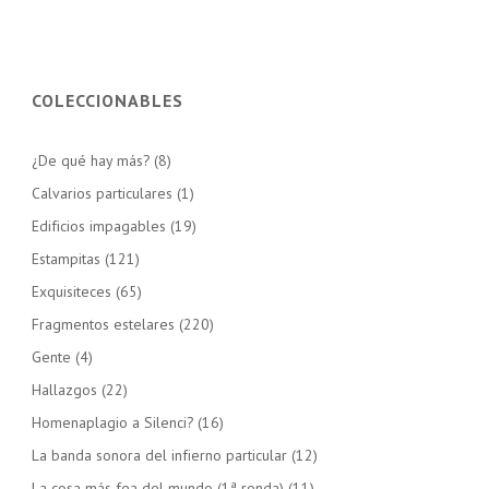
COLECCIONABLES
¿De qué hay más?
(8)
Calvarios particulares
(1)
Edificios impagables
(19)
Estampitas
(121)
Exquisiteces
(65)
Fragmentos estelares
(220)
Gente
(4)
Hallazgos
(22)
Homenaplagio a Silenci?
(16)
La banda sonora del infierno particular
(12)
La cosa más fea del mundo (1ª ronda)
(11)