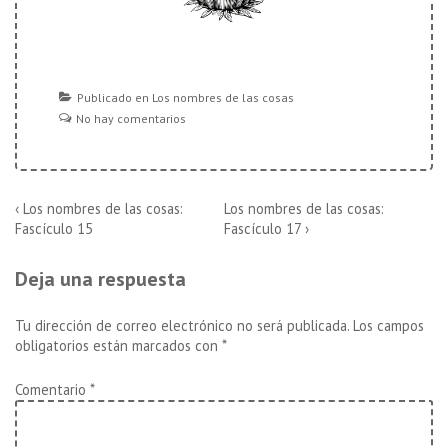
Publicado en
Los nombres de las cosas
No hay comentarios
Navegación
La
La
‹ Los nombres de las cosas:
Los nombres de las cosas:
entrada
entrada
Fascículo 15
Fascículo 17 ›
de
anterior
siguiente
es
es
entradas
Deja una respuesta
Tu dirección de correo electrónico no será publicada.
Los campos
obligatorios están marcados con
*
Comentario
*