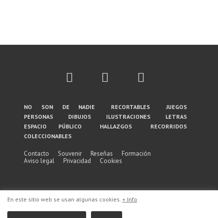
Menú
no son de nadie
recortables
juegos
personas
dibujos
ilustraciones
letras
del
espacio público
hallazgos
recorridos
coleccionables
pie
de
Contacto
Souvenir
Reseñas
Formación
Aviso legal
Privacidad
Cookies
página
En este sitio web se usan algunas cookies.
+ Info