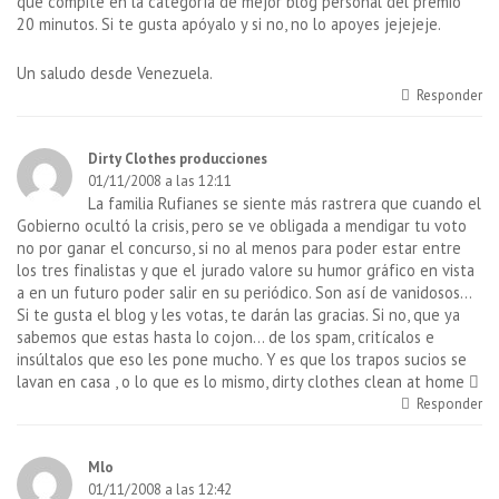
que compite en la categoría de mejor blog personal del premio
20 minutos. Si te gusta apóyalo y si no, no lo apoyes jejejeje.
Un saludo desde Venezuela.
Responder
Dirty Clothes producciones
01/11/2008 a las 12:11
La familia Rufianes se siente más rastrera que cuando el
Gobierno ocultó la crisis, pero se ve obligada a mendigar tu voto
no por ganar el concurso, si no al menos para poder estar entre
los tres finalistas y que el jurado valore su humor gráfico en vista
a en un futuro poder salir en su periódico. Son así de vanidosos…
Si te gusta el blog y les votas, te darán las gracias. Si no, que ya
sabemos que estas hasta lo cojon… de los spam, critícalos e
insúltalos que eso les pone mucho. Y es que los trapos sucios se
lavan en casa , o lo que es lo mismo, dirty clothes clean at home 
Responder
Mlo
01/11/2008 a las 12:42