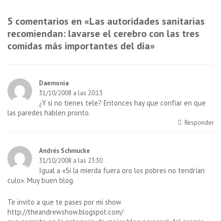
de
anterior
siguiente
es
es
entradas
5 comentarios en «
Las autoridades sanitarias
recomiendan: lavarse el cerebro con las tres
comidas más importantes del día
»
Daemonia
31/10/2008 a las 20:13
¿Y si no tienes tele? Entonces hay que confiar en que
las paredes hablen pronto.
Responder
Andrés Schmucke
31/10/2008 a las 23:30
Igual a «Si la mierda fuera oro los pobres no tendrían
culo». Muy buen blog.
Te invito a que te pases por mi show
http://theandrewshow.blogspot.com/