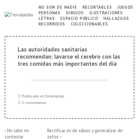
↓
no son de nadie
recortables
juegos
Navegación
personas
dibujos
ilustraciones
Saltar
principal
letras
espacio público
hallazgos
al
recorridos
coleccionables
contenido
principal
Las autoridades sanitarias
recomiendan: lavarse el cerebro con las
tres comidas más importantes del día
Publicado en
Estampitas
5 comentarios
Navegación
La
La
‹ No sabe no
Rectificar es de sabios y generalizar de
entrada
entrada
contestar
zafios ›