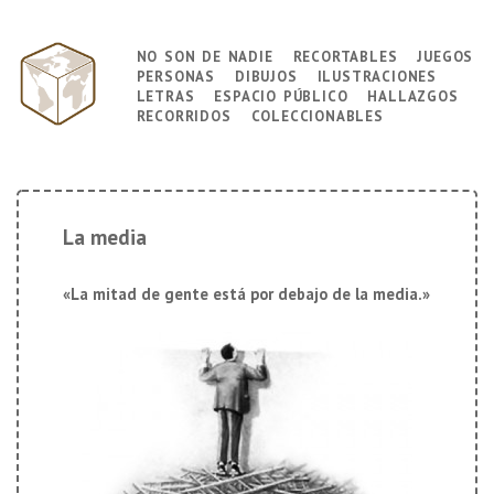
↓
Saltar
no son de nadie
recortables
juegos
Navegación
al
personas
dibujos
ilustraciones
principal
contenido
letras
espacio público
hallazgos
principal
recorridos
coleccionables
La media
«La mitad de gente está por debajo de la media.»