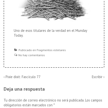
Uno de esos titulares de la verdad en el
Munday
Today
.
Publicado en
Fragmentos estelares
No hay comentarios
Navegación
La
La
‹ Pixie dixit: Fascículo 77
Escribir ›
entrada
entrada
de
anterior
siguiente
Deja una respuesta
es
es
entradas
Tu dirección de correo electrónico no será publicada.
Los campos
obligatorios están marcados con
*