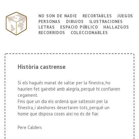
↓
Saltar
no son de nadie
recortables
juegos
Navegación
al
personas
dibujos
ilustraciones
principal
contenido
letras
espacio público
hallazgos
principal
recorridos
coleccionables
Història castrense
Si els hagués manat de saltar per la finestra, ho
haurien fet gairebé amb alegria, perquè hi confiaven
cegament.
Fins que un dia els ordenà que saltessin per la
finestra, i aleshores desertaren tots, perquè un
home que disposa coses així no és de fiar.
Pere Calders