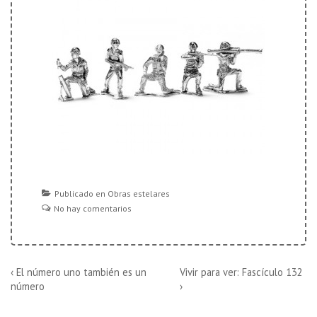
Publicado en
Obras estelares
No hay comentarios
Navegación
La
La
‹ El número uno también es un
Vivir para ver: Fascículo 132
entrada
entrada
número
›
de
anterior
siguiente
es
es