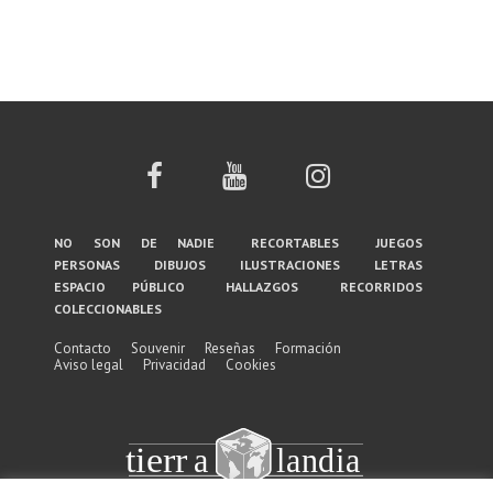
Menú
no son de nadie
recortables
juegos
personas
dibujos
ilustraciones
letras
del
espacio público
hallazgos
recorridos
coleccionables
pie
de
Contacto
Souvenir
Reseñas
Formación
Aviso legal
Privacidad
Cookies
página