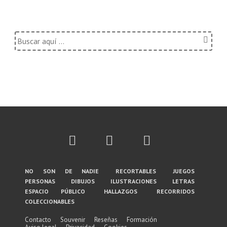
Buscar
por:
Menú
no son de nadie
recortables
juegos
personas
dibujos
ilustraciones
letras
del
espacio público
hallazgos
recorridos
coleccionables
pie
de
Contacto
Souvenir
Reseñas
Formación