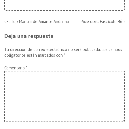
Navegación
La
La
‹ El Top Mantra de Amante Anónima
Pixie dixit: Fascículo 46 ›
entrada
entrada
de
anterior
siguiente
Deja una respuesta
es
es
entradas
Tu dirección de correo electrónico no será publicada.
Los campos
obligatorios están marcados con
*
Comentario
*