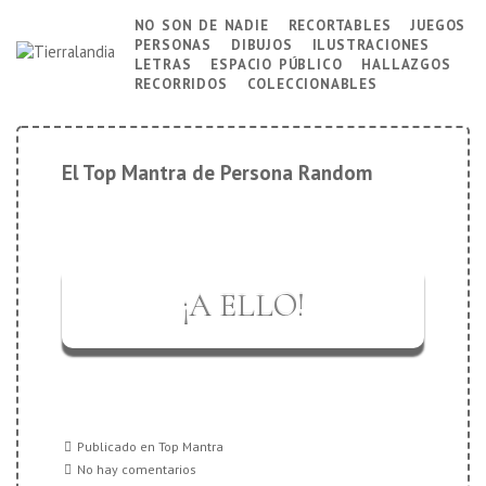
↓
no son de nadie
recortables
juegos
Navegación
personas
dibujos
ilustraciones
Saltar
principal
letras
espacio público
hallazgos
al
recorridos
coleccionables
contenido
principal
El Top Mantra de Persona Random
¡A ELLO!
Publicado en
Top Mantra
No hay comentarios