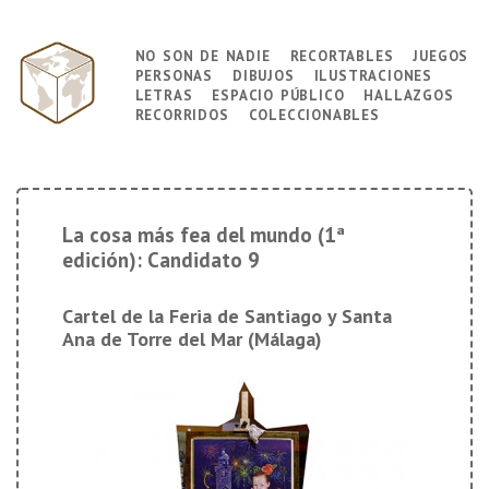
↓
Saltar
no son de nadie
recortables
juegos
Navegación
al
personas
dibujos
ilustraciones
principal
contenido
letras
espacio público
hallazgos
principal
recorridos
coleccionables
La cosa más fea del mundo (1ª
edición): Candidato 9
Cartel de la Feria de Santiago y Santa
Ana de Torre del Mar (Málaga)