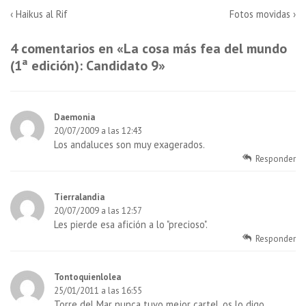
Navegación
La
La
‹ Haikus al Rif
Fotos movidas ›
entrada
entrada
de
anterior
siguiente
4 comentarios en «
La cosa más fea del mundo
es
es
entradas
(1ª edición): Candidato 9
»
Daemonia
20/07/2009 a las 12:43
Los andaluces son muy exagerados.
Responder
Tierralandia
20/07/2009 a las 12:57
Les pierde esa afición a lo "precioso".
Responder
Tontoquienlolea
25/01/2011 a las 16:55
Torre del Mar nunca tuvo mejor cartel, os lo digo