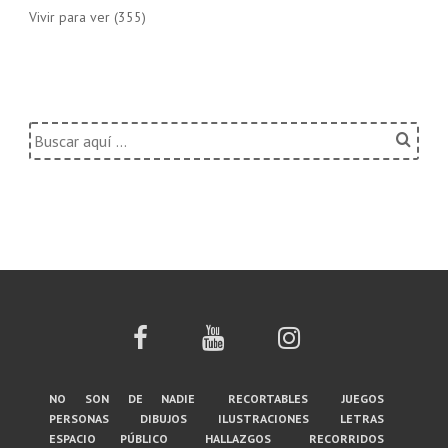
Vivir para ver
(355)
Buscar
por:
Menú
no son de nadie
recortables
juegos
personas
dibujos
ilustraciones
letras
del
espacio público
hallazgos
recorridos