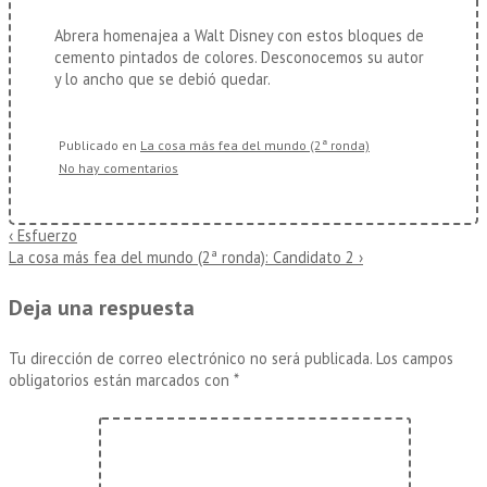
Abrera homenajea a Walt Disney con estos bloques de
cemento pintados de colores. Desconocemos su autor
y lo ancho que se debió quedar.
Publicado en
La cosa más fea del mundo (2ª ronda)
No hay comentarios
Navegación
La
‹ Esfuerzo
entrada
La
La cosa más fea del mundo (2ª ronda): Candidato 2 ›
de
anterior
entrada
es
siguiente
entradas
Deja una respuesta
es
Tu dirección de correo electrónico no será publicada.
Los campos
obligatorios están marcados con
*