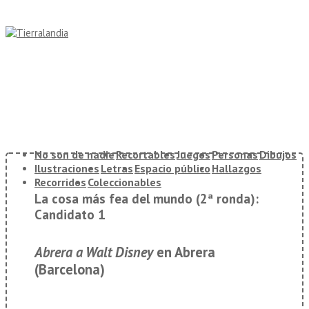
↓
Saltar
al
contenido
principal
Navegación
No son de nadie
Recortables
Juegos
Personas
Dibujos
principal
Ilustraciones
Letras
Espacio público
Hallazgos
Recorridos
Coleccionables
La cosa más fea del mundo (2ª ronda):
Candidato 1
Abrera a Walt Disney
en Abrera
(Barcelona)