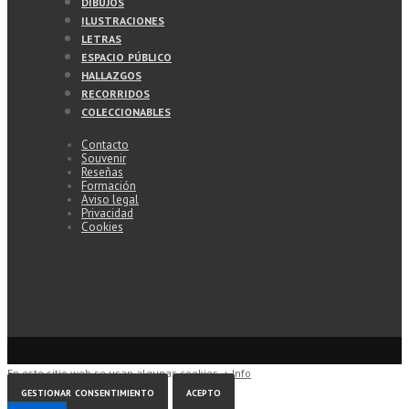
dibujos
de
ilustraciones
letras
página
espacio público
hallazgos
recorridos
coleccionables
Contacto
Souvenir
Reseñas
Formación
Aviso legal
Privacidad
Cookies
En este sitio web se usan algunas cookies.
+ Info
gestionar consentimiento
acepto