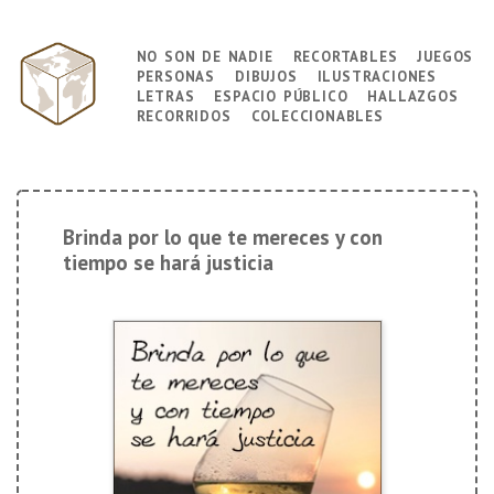
↓
Saltar
no son de nadie
recortables
juegos
Navegación
al
personas
dibujos
ilustraciones
principal
contenido
letras
espacio público
hallazgos
principal
recorridos
coleccionables
Brinda por lo que te mereces y con
tiempo se hará justicia