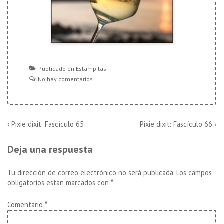
Publicado en
Estampitas
No hay comentarios
Navegación
La
La
‹ Pixie dixit: Fascículo 65
Pixie dixit: Fascículo 66 ›
entrada
entrada
de
anterior
siguiente
Deja una respuesta
es
es
entradas
Tu dirección de correo electrónico no será publicada.
Los campos
obligatorios están marcados con
*
Comentario
*