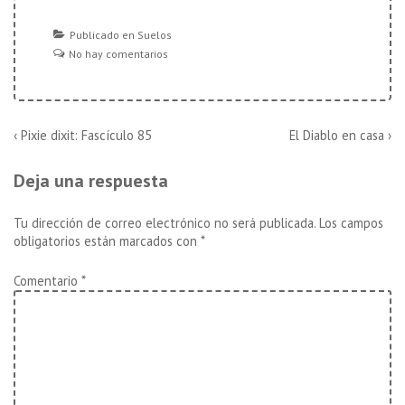
Publicado en
Suelos
No hay comentarios
Navegación
La
La
‹ Pixie dixit: Fascículo 85
El Diablo en casa ›
entrada
entrada
de
anterior
siguiente
Deja una respuesta
es
es
entradas
Tu dirección de correo electrónico no será publicada.
Los campos
obligatorios están marcados con
*
Comentario
*