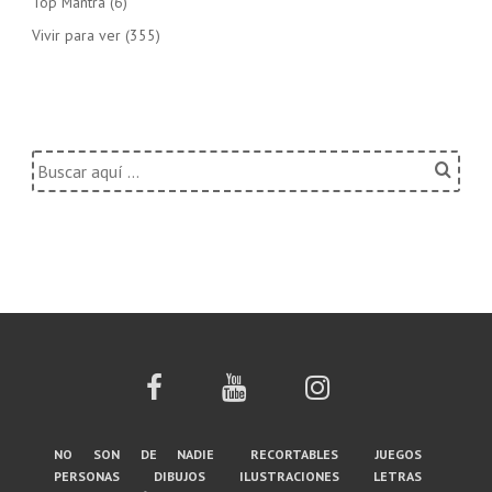
Top Mantra
(6)
Vivir para ver
(355)
Buscar
por:
Menú
no son de nadie
recortables
juegos
personas
dibujos
ilustraciones
letras