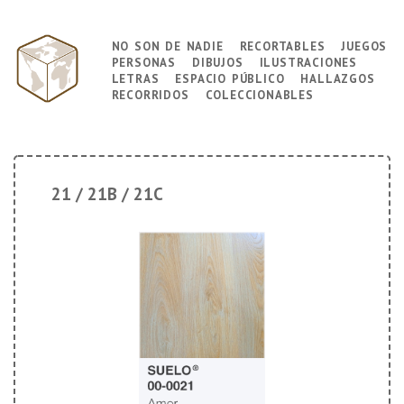
↓
Saltar
no son de nadie
recortables
juegos
Navegación
al
personas
dibujos
ilustraciones
principal
contenido
letras
espacio público
hallazgos
principal
recorridos
coleccionables
21 / 21B / 21C