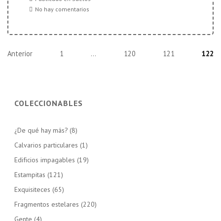
No hay comentarios
Paginación
Anterior
1
…
120
121
122
de
entradas
COLECCIONABLES
¿De qué hay más?
(8)
Calvarios particulares
(1)
Edificios impagables
(19)
Estampitas
(121)
Exquisiteces
(65)
Fragmentos estelares
(220)
Gente
(4)