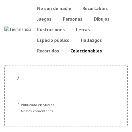
↓
Navegación
No son de nadie
Recortables
Saltar
principal
al
Juegos
Personas
Dibujos
contenido
principal
Ilustraciones
Letras
Espacio público
Hallazgos
Recorridos
Coleccionables
7
Publicado en
Suelos
No hay comentarios