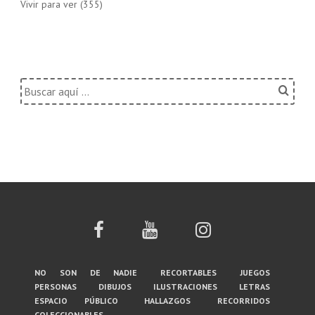
Vivir para ver
(355)
Buscar
por:
Menú
no son de nadie
recortables
juegos
personas
dibujos
ilustraciones
letras
del
espacio público
hallazgos
recorridos
coleccionables