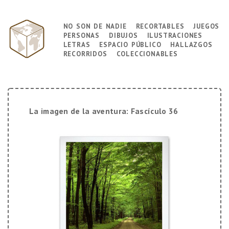
↓
Saltar
no son de nadie
recortables
juegos
Navegación
al
personas
dibujos
ilustraciones
principal
contenido
letras
espacio público
hallazgos
principal
recorridos
coleccionables
La imagen de la aventura: Fascículo 36