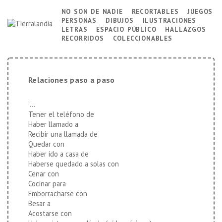
↓
no son de nadie
recortables
juegos
Navegación
personas
dibujos
ilustraciones
Saltar
principal
letras
espacio público
hallazgos
al
recorridos
coleccionables
contenido
principal
Relaciones paso a paso
“…
Tener el teléfono de
Haber llamado a
Recibir una llamada de
Quedar con
Haber ido a casa de
Haberse quedado a solas con
Cenar con
Cocinar para
Emborracharse con
Besar a
Acostarse con