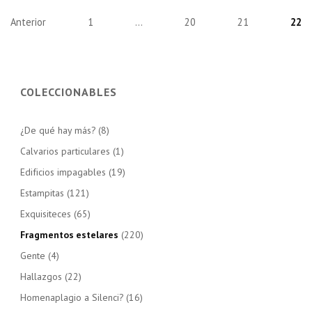
Paginación
Anterior
1
…
20
21
22
de
entradas
COLECCIONABLES
¿De qué hay más?
(8)
Calvarios particulares
(1)
Edificios impagables
(19)
Estampitas
(121)
Exquisiteces
(65)
Fragmentos estelares
(220)
Gente
(4)
Hallazgos
(22)
Homenaplagio a Silenci?
(16)