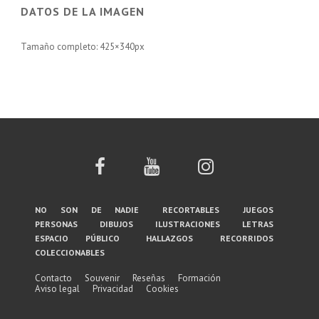
DATOS DE LA IMAGEN
Tamaño completo:
425×340
px
Menú
no son de nadie
recortables
juegos
personas
dibujos
ilustraciones
letras
del
espacio público
hallazgos
recorridos
coleccionables
pie
de
Contacto
Souvenir
Reseñas
Formación
Aviso legal
Privacidad
Cookies
página