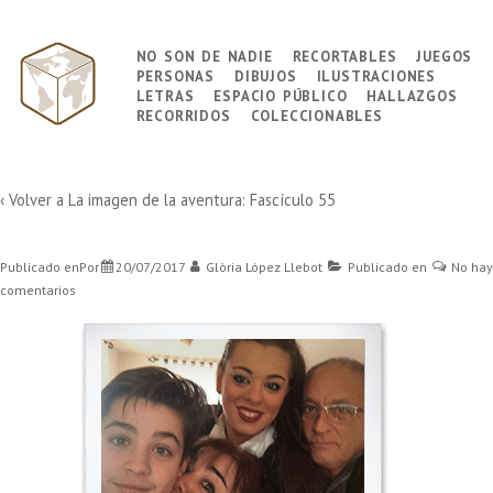
↓
Saltar
no son de nadie
recortables
juegos
Navegación
al
personas
dibujos
ilustraciones
principal
contenido
letras
espacio público
hallazgos
principal
recorridos
coleccionables
‹ Volver a
La imagen de la aventura: Fascículo 55
Publicado enPor
20/07/2017
Glòria López Llebot
Publicado en
No hay
comentarios