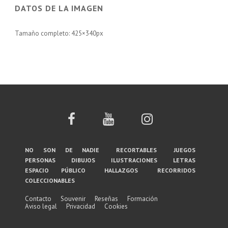
DATOS DE LA IMAGEN
Tamaño completo:
425×340
px
Menú
no son de nadie
recortables
juegos
personas
dibujos
ilustraciones
letras
del
espacio público
hallazgos
recorridos
coleccionables
pie
de
Contacto
Souvenir
Reseñas
Formación
Aviso legal
Privacidad
Cookies
página