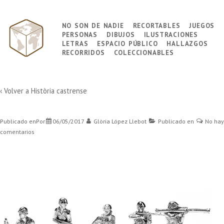
↓
Saltar
no son de nadie
recortables
juegos
Navegación
al
personas
dibujos
ilustraciones
principal
contenido
letras
espacio público
hallazgos
principal
recorridos
coleccionables
‹ Volver a
Història castrense
Publicado enPor
06/05/2017
Glòria López Llebot
Publicado en
No hay
comentarios