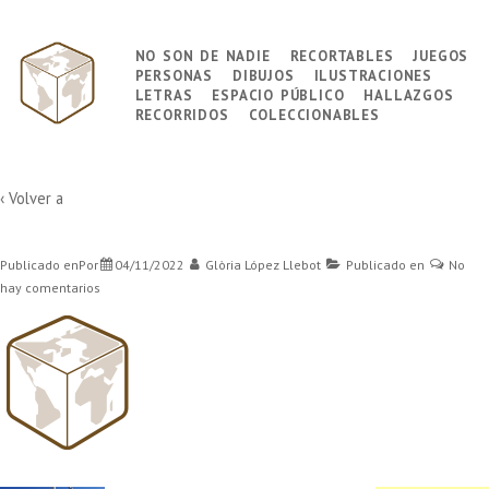
↓
Saltar
no son de nadie
recortables
juegos
Navegación
al
personas
dibujos
ilustraciones
principal
contenido
letras
espacio público
hallazgos
principal
recorridos
coleccionables
‹ Volver a
Publicado enPor
04/11/2022
Glòria López Llebot
Publicado en
No
hay comentarios