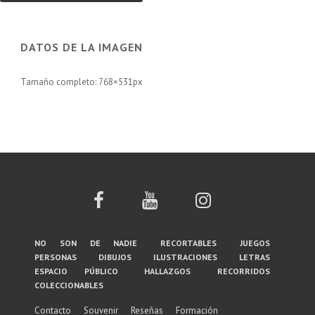
DATOS DE LA IMAGEN
Tamaño completo:
768×531
px
Menú
no son de nadie
recortables
juegos
personas
dibujos
ilustraciones
letras
del
espacio público
hallazgos
recorridos
coleccionables
pie
de
Contacto
Souvenir
Reseñas
Formación