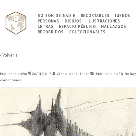
↓
Saltar
no son de nadie
recortables
juegos
Navegación
al
personas
dibujos
ilustraciones
principal
contenido
letras
espacio público
hallazgos
principal
recorridos
coleccionables
‹ Volver a
Publicado enPor
06/01/2017
Glòria López Llebot
Publicado en
No hay
comentarios