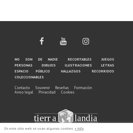
Menú
no son de nadie
recortables
juegos
personas
dibujos
ilustraciones
letras
del
espacio público
hallazgos
recorridos
coleccionables
pie
de
Contacto
Souvenir
Reseñas
Formación
Aviso legal
Privacidad
Cookies
página
En este sitio web se usan algunas cookies.
+ Info