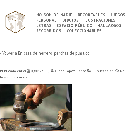
↓
Saltar
no son de nadie
recortables
juegos
Navegación
al
personas
dibujos
ilustraciones
principal
contenido
letras
espacio público
hallazgos
principal
recorridos
coleccionables
‹ Volver a
En casa de herrero, perchas de plástico
Publicado enPor
09/01/2019
Glòria López Llebot
Publicado en
No
hay comentarios