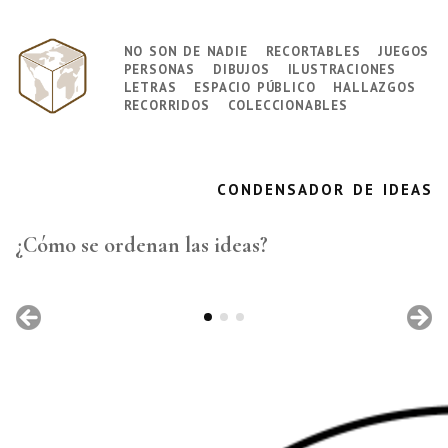
↓
Saltar
no son de nadie
recortables
juegos
Navegación
al
personas
dibujos
ilustraciones
principal
contenido
letras
espacio público
hallazgos
principal
recorridos
coleccionables
condensador de ideas
¿Cómo se ordenan las ideas?