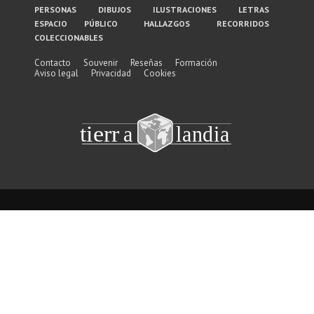
personas
dibujos
ilustraciones
letras
del
espacio público
hallazgos
recorridos
coleccionables
pie
de
Contacto
Souvenir
Reseñas
Formación
Aviso legal
Privacidad
Cookies
página